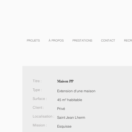
PROJETS
À PROPOS
PRESTATIONS
CONTACT
RECR
Titre :
Maison PP
Type :
Extension d'une maison
Surface :
45 m² habitable
Client :
Privé
Localisation :
Saint Jean Lherm
Mission :
Esquisse