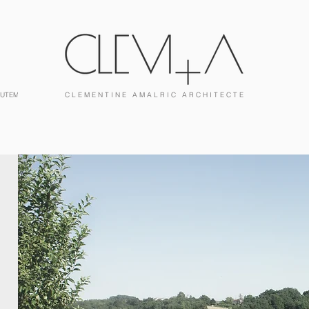
UTEMENT
C L E M E N T I N E A M A L R I C A R C H I T E C T E